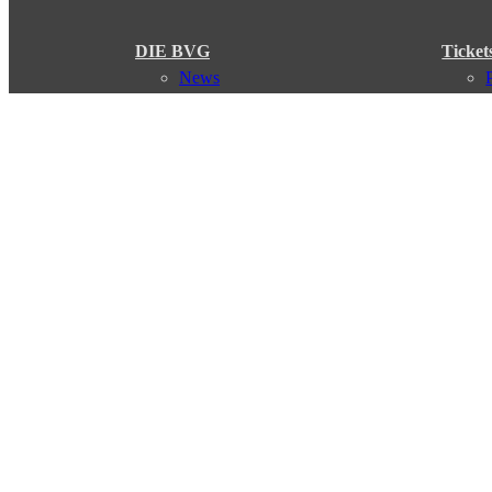
DIE BVG
Ticket
News
Presse
Vorstand
Karriere
Kontakt
Meine BVG
Satzung der BVG
Compliance
Abo
Verbindungen
Verbindungssuche
Störungsmeldungen
Linienverläufe
Haltestellen
Touristen Infos