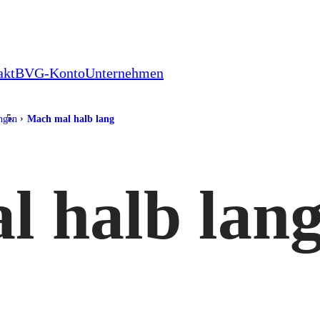
akt
BVG-Konto
Unternehmen
ungen
Mach mal halb lang
 halb lan