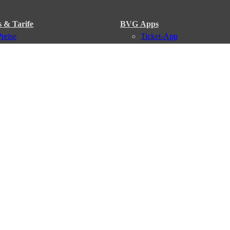
s & Tarife
BVG Apps
Preise
Ticket-App
Tarifübersicht
Fahrinfo-App
Tarifzonen
Jelbi-App
Kaufoptionen
BVG Muva-App
VBB-Tarif
BVG-Guthabenkarte
BVG Websites
#nachgefragt
Deutschlandticket
Umweltkarte
BVG Services
Schülerticket
Leichte Sprache
Firmen-Abo
Gebärdensprache
BVG Club
Social Media
Newsletter