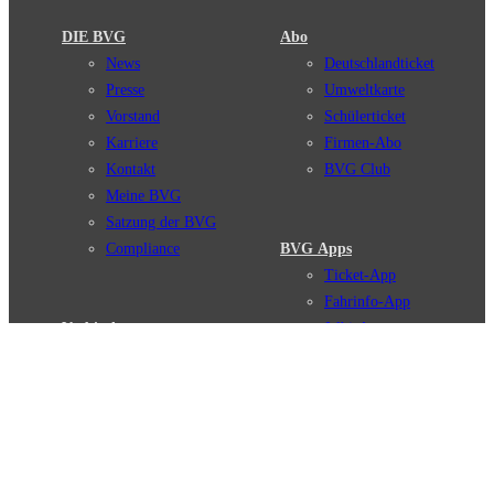
DIE BVG
Abo
News
Deutschlandticket
Presse
Umweltkarte
Vorstand
Schülerticket
Karriere
Firmen-Abo
Kontakt
BVG Club
Meine BVG
Satzung der BVG
Compliance
BVG Apps
Ticket-App
Fahrinfo-App
Verbindungen
Jelbi-App
Verbindungssuche
BVG Muva-App
Störungsmeldungen
Linienverläufe
Haltestellen
BVG Websites
Touristen Infos
#nachgefragt