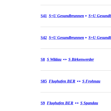
S-Bahn S41
S41
S+U Gesundbrunnen
S+U Gesund
►
S-Bahn S42
S42
S+U Gesundbrunnen
S+U Gesund
►
S-Bahn S8
S8
S Wildau
S Birkenwerder
◄
►
S-Bahn S85
S85
Flughafen BER
S Frohnau
◄
►
S-Bahn S9
S9
Flughafen BER
S Spandau
◄
►