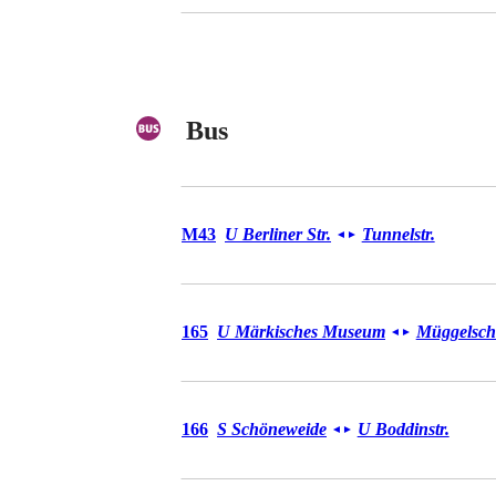
Bus
Bus M43
M43
U Berliner Str.
Tunnelstr.
◄
►
Bus 165
165
U Märkisches Museum
Müggelsch
◄
►
Bus 166
166
S Schöneweide
U Boddinstr.
◄
►