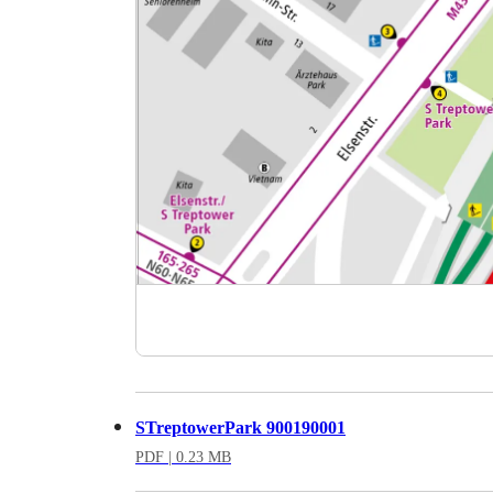
STreptowerPark 900190001
PDF
| 0.23 MB