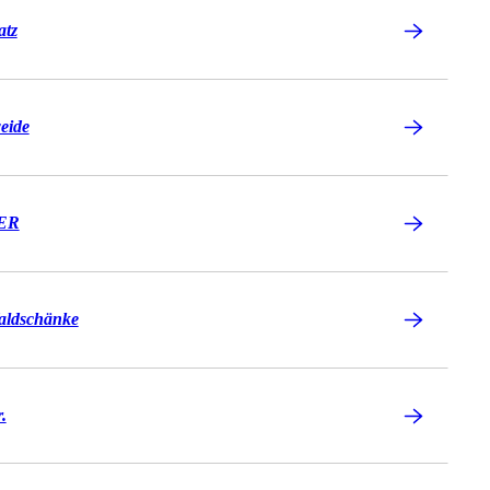
atz
eide
BER
aldschänke
.