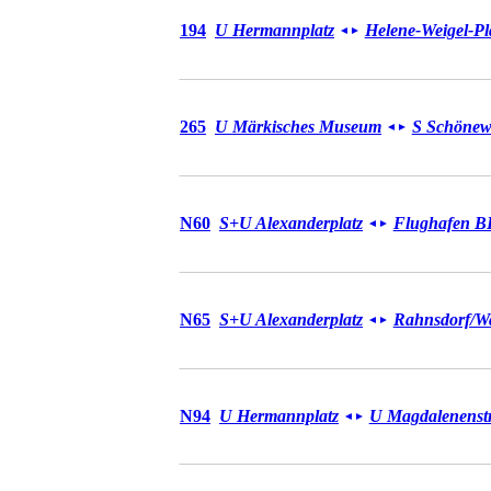
Bus 194
194
U Hermannplatz
Helene-Weigel-Pl
◄
►
Bus 265
265
U Märkisches Museum
S Schönew
◄
►
Bus N60
N60
S+U Alexanderplatz
Flughafen 
◄
►
Bus N65
N65
S+U Alexanderplatz
Rahnsdorf/​W
◄
►
Bus N94
N94
U Hermannplatz
U Magdalenenstr
◄
►