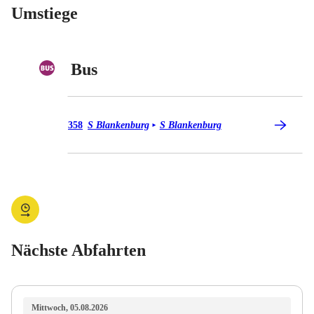
Umstiege
Bus
Bus 358
358
S Blankenburg
S Blankenburg
►
Nächste Abfahrten
Mittwoch, 05.08.2026