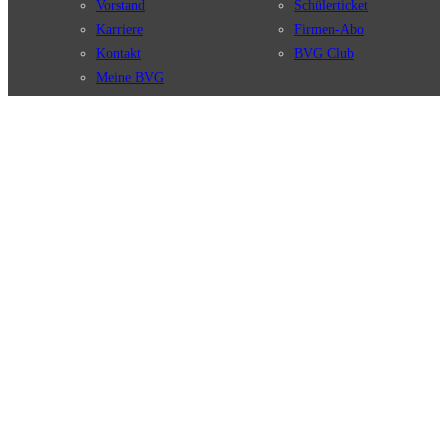
Vorstand
Schülerticket
Karriere
Firmen-Abo
Kontakt
BVG Club
Meine BVG
Satzung der BVG
Compliance
BVG Apps
Ticket-App
Fahrinfo-App
Verbindungen
Jelbi-App
Verbindungssuche
BVG Muva-App
Störungsmeldungen
Linienverläufe
Haltestellen
BVG Websites
Touristen Infos
#nachgefragt
Tickets & Tarife
BVG Services
Preise
Leichte Sprache
Tarifübersicht
Gebärdensprache