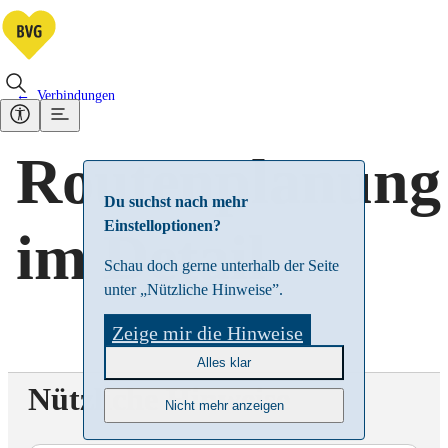
Verbindungen
Routenplanung
Du suchst nach mehr
Einstelloptionen?
im Detail
Schau doch gerne unterhalb der Seite
unter „Nützliche Hinweise”.
Zeige mir die Hinweise
Alles klar
Nützliche Hinweise
Nicht mehr anzeigen