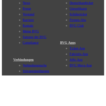
News
Deutschlandticket
Presse
Umweltkarte
Vorstand
Schülerticket
Karriere
Firmen-Abo
Kontakt
BVG Club
Meine BVG
Satzung der BVG
Compliance
BVG Apps
Ticket-App
Fahrinfo-App
Verbindungen
Jelbi-App
Verbindungssuche
BVG Muva-App
Störungsmeldungen
Linienverläufe
Haltestellen
BVG Websites
Touristen Infos
#nachgefragt
Tickets & Tarife
BVG Services