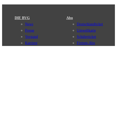
DIE BVG
Abo
News
Deutschlandticket
Presse
Umweltkarte
Vorstand
Schülerticket
Karriere
Firmen-Abo
Kontakt
BVG Club
Meine BVG
Satzung der BVG
Compliance
BVG Apps
Ticket-App
Fahrinfo-App
Verbindungen
Jelbi-App
Verbindungssuche
BVG Muva-App
Störungsmeldungen
Linienverläufe
Haltestellen
BVG Websites