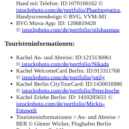
Hand mit Telefon: ID:1070106162 ©
istockphoto.com/de/portfolio/Phaelnogueira
,
Handyscreendesign © BVG, VVM-M1
BVG Muva-App: ID: 1206819428
©
istockphoto.com/de/portfolio/nilshasenau
Touristeninformationen:
Kachel An- und Abreise: ID:1215136961
©
istockphoto.com/de/portfolio/Nikada
Kachel WelcomeCard Berlin: ID:913311768
©
istockphoto.com/de/portfolio/jotily
Kachel Berlin CityTourCard: ID:1430016986
©
istockphoto.com/de/portfolio/PeterJesche
Kachel Erlebe Berlin: ID: 1410285651 ©
istockphoto.com/de/portfolio/Mickis-
Fotowelt
Touristeninformationen > An- und Abreise >
BER © Günter Wicker, Flughafen Berlin