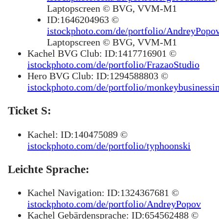
Laptopscreen © BVG, VVM-M1
ID:1646204963 ©
istockphoto.com/de/portfolio/AndreyPopo
Laptopscreen © BVG, VVM-M1
Kachel BVG Club: ID:1417716901 ©
istockphoto.com/de/portfolio/FrazaoStudio
Hero BVG Club: ID:1294588803 ©
istockphoto.com/de/portfolio/monkeybusinessi
Ticket S:
Kachel: ID:140475089 ©
istockphoto.com/de/portfolio/typhoonski
Leichte Sprache:
Kachel Navigation: ID:1324367681 ©
istockphoto.com/de/portfolio/AndreyPopov
Kachel Gebärdensprache: ID:654562488 ©