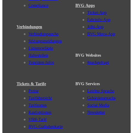
Compliance
BVG Apps
Ticket-App
Fahrinfo-App
Verbindungen
Jelbi-App
Verbindungssuche
BVG Muva-App
Störungsmeldungen
Linienverläufe
Haltestellen
BVG Websites
Touristen Infos
#nachgefragt
Tickets & Tarife
BVG Services
Preise
Leichte Sprache
Tarifübersicht
Gebärdensprache
Tarifzonen
Social Media
Kaufoptionen
Newsletter
VBB-Tarif
BVG-Guthabenkarte