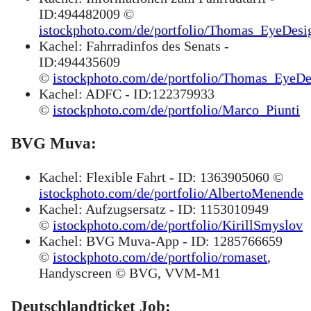
ID:494482009 ©
istockphoto.com/de/portfolio/Thomas_EyeDesi
Kachel: Fahrradinfos des Senats -
ID:494435609
©
istockphoto.com/de/portfolio/Thomas_EyeDe
Kachel: ADFC - ID:122379933
©
istockphoto.com/de/portfolio/Marco_Piunti
BVG Muva:
Kachel: Flexible Fahrt - ID: 1363905060 ©
istockphoto.com/de/portfolio/AlbertoMenende
Kachel: Aufzugsersatz - ID: 1153010949
©
istockphoto.com/de/portfolio/KirillSmyslov
Kachel: BVG Muva-App - ID: 1285766659
©
istockphoto.com/de/portfolio/romaset
,
Handyscreen © BVG, VVM-M1
Deutschlandticket Job: