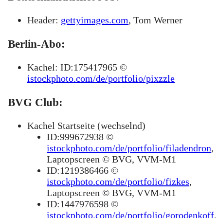
Header:
gettyimages.com
, Tom Werner
Berlin-Abo:
Kachel: ID:175417965 ©
istockphoto.com/de/portfolio/pixzzle
BVG Club:
Kachel Startseite (wechselnd)
ID:999672938 ©
istockphoto.com/de/portfolio/filadendron
,
Laptopscreen © BVG, VVM-M1
ID:1219386466 ©
istockphoto.com/de/portfolio/fizkes
,
Laptopscreen © BVG, VVM-M1
ID:1447976598 ©
istockphoto.com/de/portfolio/gorodenkoff
,