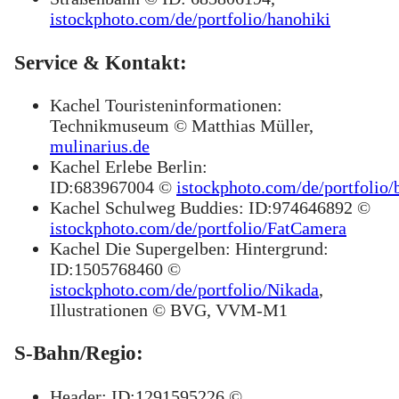
istockphoto.com/de/portfolio/hanohiki
Service & Kontakt:
Kachel Touristeninformationen:
Technikmuseum © Matthias Müller,
mulinarius.de
Kachel Erlebe Berlin:
ID:683967004 ©
istockphoto.com/de/portfolio/
Kachel Schulweg Buddies: ID:974646892 ©
istockphoto.com/de/portfolio/FatCamera
Kachel Die Supergelben: Hintergrund:
ID:1505768460 ©
istockphoto.com/de/portfolio/Nikada
,
Illustrationen © BVG, VVM-M1
S-Bahn/Regio:
Header: ID:1291595226 ©