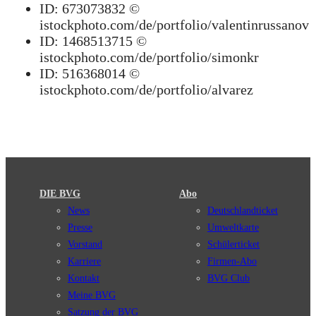
ID: 673073832 ©
istockphoto.com/de/portfolio/valentinrussanov
ID: 1468513715 ©
istockphoto.com/de/portfolio/simonkr
ID: 516368014 ©
istockphoto.com/de/portfolio/alvarez
DIE BVG
Abo
News
Deutschlandticket
Presse
Umweltkarte
Vorstand
Schülerticket
Karriere
Firmen-Abo
Kontakt
BVG Club
Meine BVG
Satzung der BVG