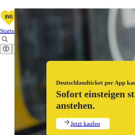
Mobil in Berlin – Fahrinf
Startseite
Verbindungen
Abos & Tickets
Service & Kont
Deutschlandticket per App ka
Sofort einsteigen st
anstehen.
Jetzt kaufen