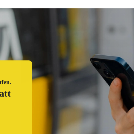
o, Tickets und Services d
akt
BVG-Konto
Unternehmen
ufen.
att