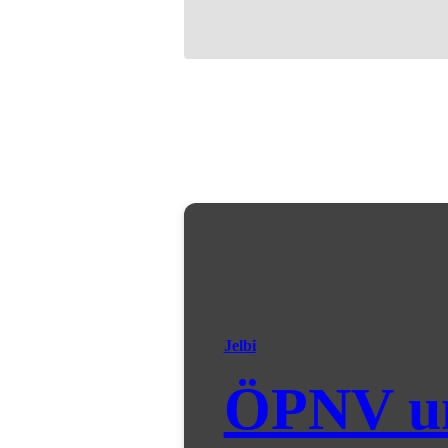
Jelbi
ÖPNV u