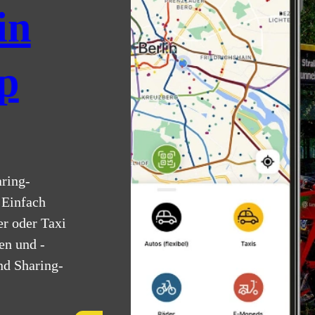
in
p
aring-
 Einfach
er oder Taxi
en und -
d Sharing-