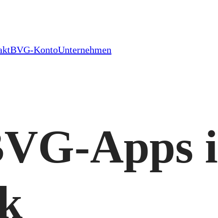
akt
BVG-Konto
Unternehmen
BVG-Apps 
ck