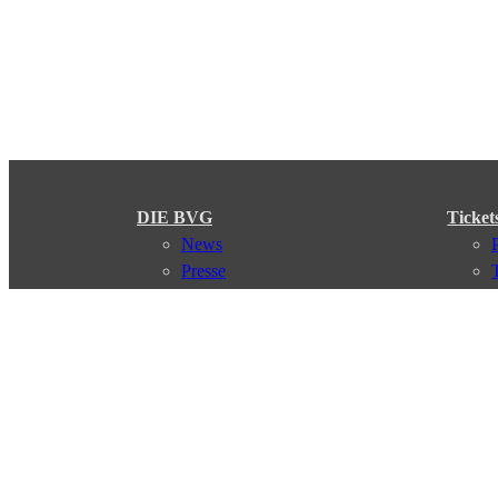
DIE BVG
Ticket
News
Presse
Vorstand
Karriere
Kontakt
Meine BVG
Satzung der BVG
Compliance
Abo