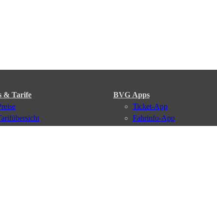
s & Tarife
BVG Apps
Preise
Ticket-App
Tarifübersicht
Fahrinfo-App
Tarifzonen
Jelbi-App
Kaufoptionen
BVG Muva-App
VBB-Tarif
BVG-Guthabenkarte
BVG Websites
#nachgefragt
Deutschlandticket