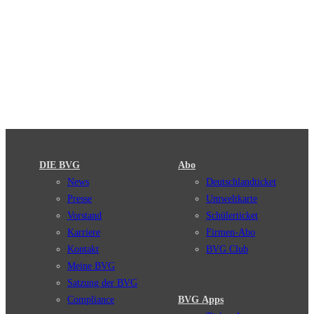
DIE BVG
Abo
News
Deutschlandticket
Presse
Umweltkarte
Vorstand
Schülerticket
Karriere
Firmen-Abo
Kontakt
BVG Club
Meine BVG
Satzung der BVG
Compliance
BVG Apps