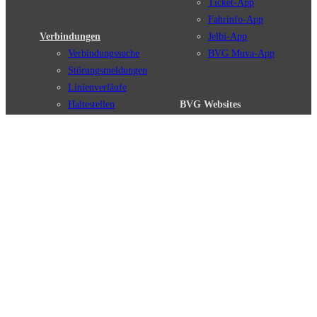
Ticket-App
Fahrinfo-App
Verbindungen
Jelbi-App
Verbindungssuche
BVG Muva-App
Störungsmeldungen
Linienverläufe
Haltestellen
BVG Websites
Touristen Infos
#nachgefragt
Tickets & Tarife
BVG Services
Preise
Leichte Sprache
Tarifübersicht
Gebärdensprache
Tarifzonen
Social Media
Kaufoptionen
Newsletter
VBB-Tarif
BVG-Guthabenkarte