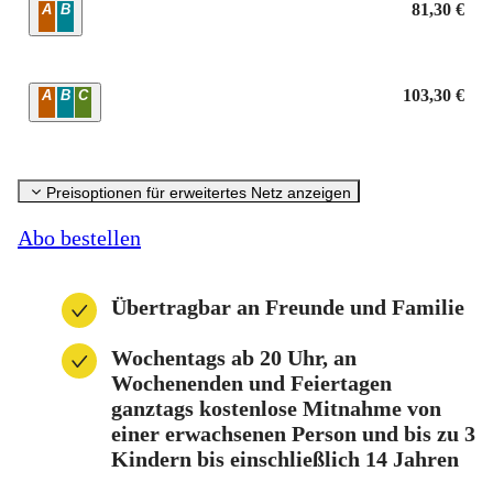
Zone
81,30 €
A
B
Zone
103,30 €
A
B
C
Preisoptionen für erweitertes Netz anzeigen
Abo bestellen
Übertragbar an Freunde und Familie
Wochentags ab 20 Uhr, an
Wochenenden und Feiertagen
ganztags kostenlose Mitnahme von
einer erwachsenen Person und bis zu 3
Kindern bis einschließlich 14 Jahren