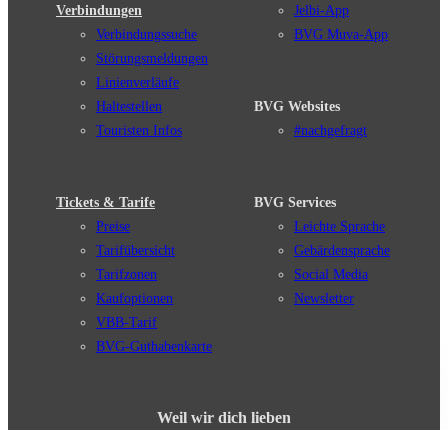
Verbindungen
Jelbi-App
Verbindungssuche
BVG Muva-App
Störungsmeldungen
Linienverläufe
Haltestellen
BVG Websites
Touristen Infos
#nachgefragt
Tickets & Tarife
BVG Services
Preise
Leichte Sprache
Tarifübersicht
Gebärdensprache
Tarifzonen
Social Media
Kaufoptionen
Newsletter
VBB-Tarif
BVG-Guthabenkarte
Weil wir dich lieben