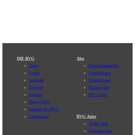
DIE BVG
Abo
News
Deutschlandticket
Presse
Umweltkarte
Vorstand
Schülerticket
Karriere
Firmen-Abo
Kontakt
BVG Club
Meine BVG
Satzung der BVG
Compliance
BVG Apps
Ticket-App
Fahrinfo-App