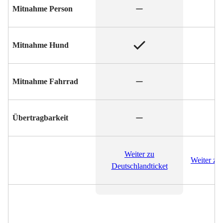
Nicht enthalten
Mitnahme Person
Inklusive
Mitnahme Hund
Nicht enthalten
Mitnahme Fahrrad
Nicht enthalten
Übertragbarkeit
Weiter zu
Weiter z
Deutschlandticket