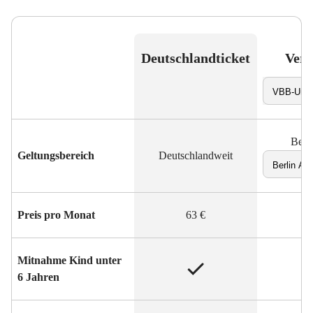
Deutschlandticket
Verg
Produkt au
Bere
Geltungsbereich
Deutschlandweit
Preis pro Monat
63 €
Mitnahme Kind unter
Inklusive
6 Jahren