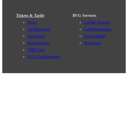
Tickets & Tarife
BVG Services
Preise
Leichte Sprache
Tarifübersicht
Gebärdensprache
Tarifzonen
Social Media
Kaufoptionen
Newsletter
VBB-Tarif
BVG-Guthabenkarte
Weil wir dich lieben
English