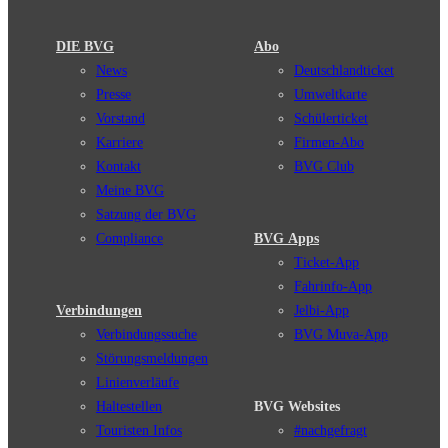
DIE BVG
Abo
News
Deutschlandticket
Presse
Umweltkarte
Vorstand
Schülerticket
Karriere
Firmen-Abo
Kontakt
BVG Club
Meine BVG
Satzung der BVG
Compliance
BVG Apps
Ticket-App
Fahrinfo-App
Verbindungen
Jelbi-App
Verbindungssuche
BVG Muva-App
Störungsmeldungen
Linienverläufe
Haltestellen
BVG Websites
Touristen Infos
#nachgefragt