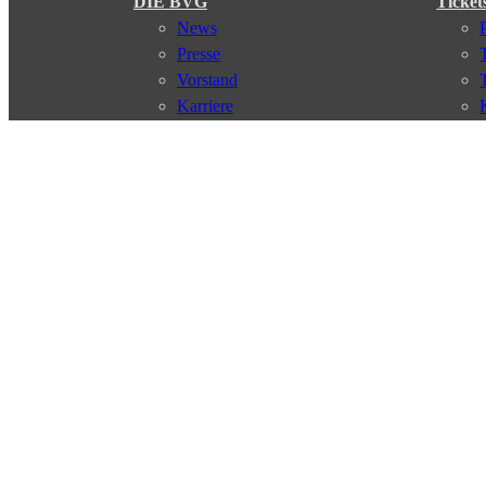
DIE BVG
Ticket
News
Presse
Vorstand
Karriere
Kontakt
Meine BVG
Satzung der BVG
Compliance
Abo
Verbindungen
Verbindungssuche
Störungsmeldungen
Linienverläufe
Haltestellen
Touristen Infos