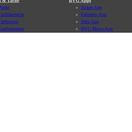
s & Tarife
BVG Apps
Preise
Ticket-App
Tarifübersicht
Fahrinfo-App
Tarifzonen
Jelbi-App
Kaufoptionen
BVG Muva-App
VBB-Tarif
BVG-Guthabenkarte
BVG Websites
#nachgefragt
Deutschlandticket
Umweltkarte
BVG Services
Schülerticket
Leichte Sprache
Firmen-Abo
Gebärdensprache
BVG Club
Social Media
Newsletter