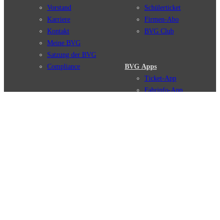
Vorstand
Schülerticket
Karriere
Firmen-Abo
Kontakt
BVG Club
Meine BVG
Satzung der BVG
Compliance
BVG Apps
Ticket-App
Fahrinfo-App
Verbindungen
Jelbi-App
Verbindungssuche
BVG Muva-App
Störungsmeldungen
Linienverläufe
Haltestellen
BVG Websites
Touristen Infos
#nachgefragt
Tickets & Tarife
BVG Services
Preise
Leichte Sprache
Tarifübersicht
Gebärdensprache