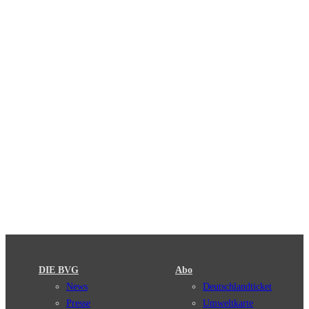
DIE BVG
Abo
News
Deutschlandticket
Presse
Umweltkarte