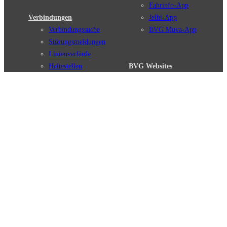
Fahrinfo-App
Verbindungen
Jelbi-App
Verbindungssuche
BVG Muva-App
Störungsmeldungen
Linienverläufe
Haltestellen
BVG Websites
Touristen Infos
#nachgefragt
Tickets & Tarife
BVG Services
Preise
Leichte Sprache
Tarifübersicht
Gebärdensprache
Tarifzonen
Social Media
Kaufoptionen
Newsletter
VBB-Tarif
BVG-Guthabenkarte
Weil wir dich lieben