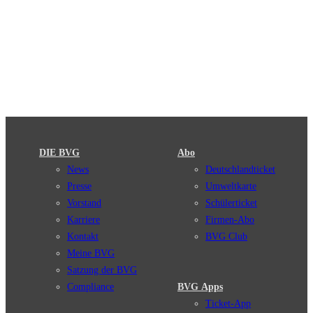
DIE BVG
Abo
News
Deutschlandticket
Presse
Umweltkarte
Vorstand
Schülerticket
Karriere
Firmen-Abo
Kontakt
BVG Club
Meine BVG
Satzung der BVG
Compliance
BVG Apps
Ticket-App