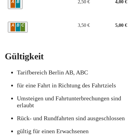
Zone
2,50 €
4,00 €
A
B
Zone
3,50 €
5,00 €
A
B
C
Gültigkeit
Tarifbereich Berlin AB, ABC
für eine Fahrt in Richtung des Fahrtziels
Umsteigen und Fahrtunterbrechungen sind
erlaubt
Rück- und Rundfahrten sind ausgeschlossen
gültig für einen Erwachsenen