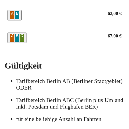
Zone
62,00 €
A
B
Zone
67,00 €
A
B
C
Gültigkeit
Tarifbereich Berlin AB (Berliner Stadtgebiet)
ODER
Tarifbereich Berlin ABC (Berlin plus Umland
inkl. Potsdam und Flughafen BER)
für eine beliebige Anzahl an Fahrten