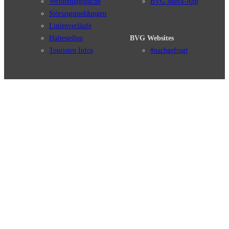
Verbindungssuche
BVG Muva-App
Störungsmeldungen
Linienverläufe
Haltestellen
BVG Websites
Touristen Infos
#nachgefragt
Tickets & Tarife
BVG Services
Preise
Leichte Sprache
Tarifübersicht
Gebärdensprache
Tarifzonen
Social Media
Kaufoptionen
Newsletter
VBB-Tarif
BVG-Guthabenkarte
Weil wir dich lieben