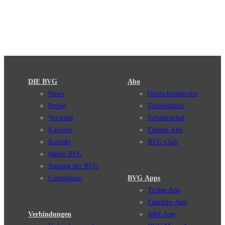
DIE BVG
Abo
News
Deutschlandticket
Presse
Umweltkarte
Vorstand
Schülerticket
Karriere
Firmen-Abo
Kontakt
BVG Club
Meine BVG
Satzung der BVG
Compliance
BVG Apps
Ticket-App
Fahrinfo-App
Verbindungen
Jelbi-App