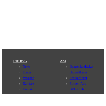
DIE BVG
Abo
News
Deutschlandticket
Presse
Umweltkarte
Vorstand
Schülerticket
Karriere
Firmen-Abo
Kontakt
BVG Club
Meine BVG
Satzung der BVG