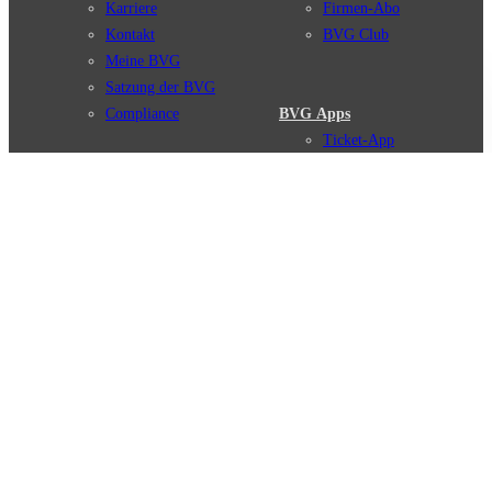
Karriere
Firmen-Abo
Kontakt
BVG Club
Meine BVG
Satzung der BVG
Compliance
BVG Apps
Ticket-App
Fahrinfo-App
Verbindungen
Jelbi-App
Verbindungssuche
BVG Muva-App
Störungsmeldungen
Linienverläufe
Haltestellen
BVG Websites
Touristen Infos
#nachgefragt
Tickets & Tarife
BVG Services
Preise
Leichte Sprache
Tarifübersicht
Gebärdensprache
Tarifzonen
Social Media