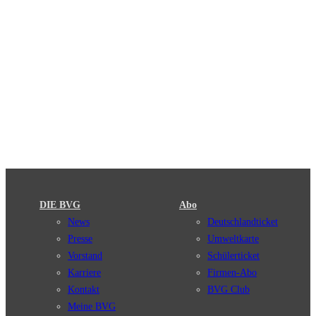
DIE BVG
Abo
News
Deutschlandticket
Presse
Umweltkarte
Vorstand
Schülerticket
Karriere
Firmen-Abo
Kontakt
BVG Club
Meine BVG