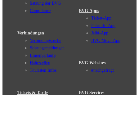
Satzung der BVG
Compliance
BVG Apps
Ticket-App
Fahrinfo-App
Verbindungen
Jelbi-App
Verbindungssuche
BVG Muva-App
Störungsmeldungen
Linienverläufe
Haltestellen
BVG Websites
Touristen Infos
#nachgefragt
Tickets & Tarife
BVG Services
Preise
Leichte Sprache
Tarifübersicht
Gebärdensprache
Tarifzonen
Social Media
Kaufoptionen
Newsletter
VBB-Tarif
BVG-Guthabenkarte