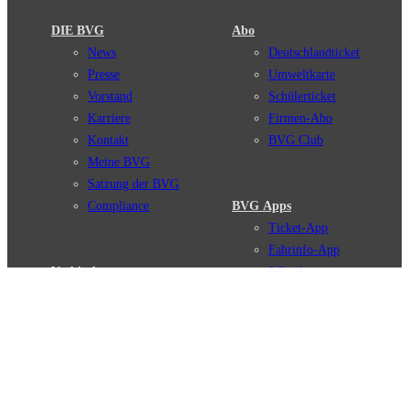
DIE BVG
Abo
News
Deutschlandticket
Presse
Umweltkarte
Vorstand
Schülerticket
Karriere
Firmen-Abo
Kontakt
BVG Club
Meine BVG
Satzung der BVG
Compliance
BVG Apps
Ticket-App
Fahrinfo-App
Verbindungen
Jelbi-App
Verbindungssuche
BVG Muva-App
Störungsmeldungen
Linienverläufe
Haltestellen
BVG Websites
Touristen Infos
#nachgefragt