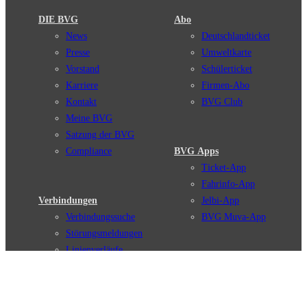
DIE BVG
Abo
News
Deutschlandticket
Presse
Umweltkarte
Vorstand
Schülerticket
Karriere
Firmen-Abo
Kontakt
BVG Club
Meine BVG
Satzung der BVG
Compliance
BVG Apps
Ticket-App
Fahrinfo-App
Verbindungen
Jelbi-App
Verbindungssuche
BVG Muva-App
Störungsmeldungen
Linienverläufe
Haltestellen
BVG Websites
Touristen Infos
#nachgefragt