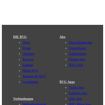
DIE BVG
Abo
News
Deutschlandticket
Presse
Umweltkarte
Vorstand
Schülerticket
Karriere
Firmen-Abo
Kontakt
BVG Club
Meine BVG
Satzung der BVG
Compliance
BVG Apps
Ticket-App
Fahrinfo-App
Verbindungen
Jelbi-App
Verbindungssuche
BVG Muva-App