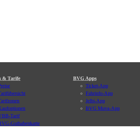
s & Tarife
BVG Apps
Preise
Ticket-App
Tarifübersicht
Fahrinfo-App
Tarifzonen
Jelbi-App
Kaufoptionen
BVG Muva-App
VBB-Tarif
BVG-Guthabenkarte
BVG Websites
#nachgefragt