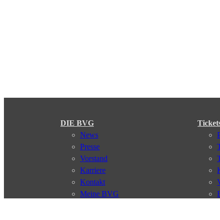
DIE BVG
Ticket
News
Presse
Vorstand
Karriere
Kontakt
Meine BVG
Satzung der BVG
Compliance