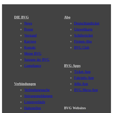
DIE BVG
Abo
News
Deutschlandticket
Presse
Umweltkarte
Vorstand
Schülerticket
Karriere
Firmen-Abo
Kontakt
BVG Club
Meine BVG
Satzung der BVG
Compliance
BVG Apps
Ticket-App
Fahrinfo-App
Verbindungen
Jelbi-App
Verbindungssuche
BVG Muva-App
Störungsmeldungen
Linienverläufe
Haltestellen
BVG Websites