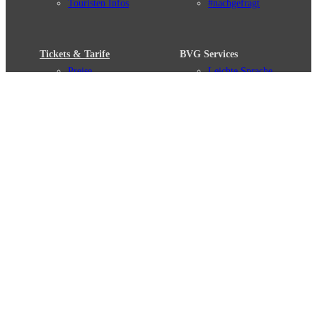
Touristen Infos
#nachgefragt
Tickets & Tarife
BVG Services
Preise
Leichte Sprache
Tarifübersicht
Gebärdensprache
Tarifzonen
Social Media
Kaufoptionen
Newsletter
VBB-Tarif
BVG-Guthabenkarte
Weil wir dich lieben
English