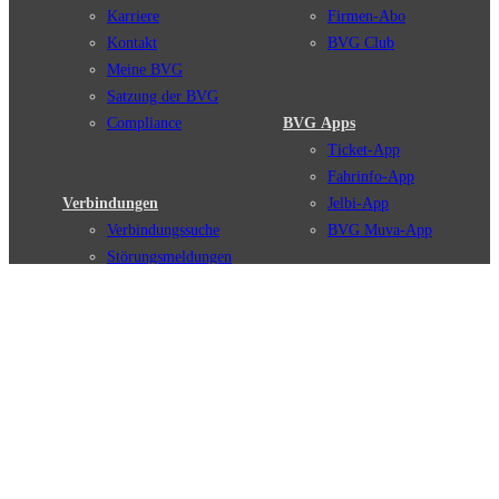
Karriere
Firmen-Abo
Kontakt
BVG Club
Meine BVG
Satzung der BVG
Compliance
BVG Apps
Ticket-App
Fahrinfo-App
Verbindungen
Jelbi-App
Verbindungssuche
BVG Muva-App
Störungsmeldungen
Linienverläufe
Haltestellen
BVG Websites
Touristen Infos
#nachgefragt
Tickets & Tarife
BVG Services
Preise
Leichte Sprache
Tarifübersicht
Gebärdensprache
Tarifzonen
Social Media