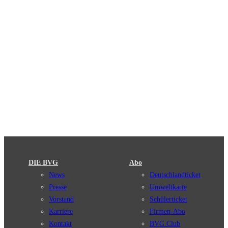
DIE BVG
Abo
News
Deutschlandticket
Presse
Umweltkarte
Vorstand
Schülerticket
Karriere
Firmen-Abo
Kontakt
BVG Club