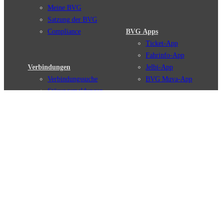
Meine BVG
Satzung der BVG
Compliance
BVG Apps
Ticket-App
Fahrinfo-App
Verbindungen
Jelbi-App
Verbindungssuche
BVG Muva-App
Störungsmeldungen
Linienverläufe
Haltestellen
BVG Websites
Touristen Infos
#nachgefragt
Tickets & Tarife
BVG Services
Preise
Leichte Sprache
Tarifübersicht
Gebärdensprache
Tarifzonen
Social Media
Kaufoptionen
Newsletter
VBB-Tarif