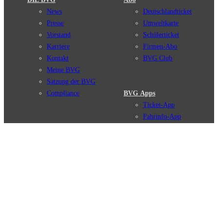
News
Deutschlandticket
Presse
Umweltkarte
Vorstand
Schülerticket
Karriere
Firmen-Abo
Kontakt
BVG Club
Meine BVG
Satzung der BVG
Compliance
BVG Apps
Ticket-App
Fahrinfo-App
Verbindungen
Jelbi-App
Verbindungssuche
BVG Muva-App
Störungsmeldungen
Linienverläufe
Haltestellen
BVG Websites
Touristen Infos
#nachgefragt