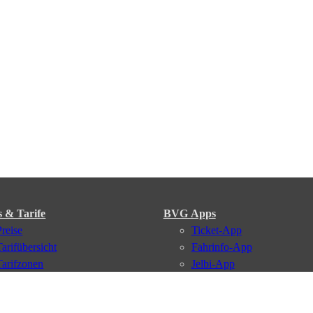
s & Tarife
BVG Apps
Preise
Ticket-App
Tarifübersicht
Fahrinfo-App
Tarifzonen
Jelbi-App
Kaufoptionen
BVG Muva-App
VBB-Tarif