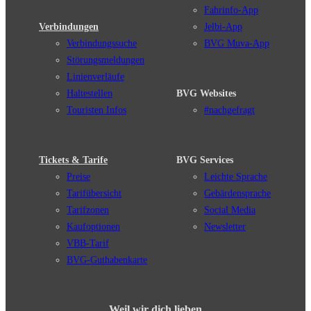
Fahrinfo-App
Verbindungen
Jelbi-App
Verbindungssuche
BVG Muva-App
Störungsmeldungen
Linienverläufe
Haltestellen
BVG Websites
Touristen Infos
#nachgefragt
Tickets & Tarife
BVG Services
Preise
Leichte Sprache
Tarifübersicht
Gebärdensprache
Tarifzonen
Social Media
Kaufoptionen
Newsletter
VBB-Tarif
BVG-Guthabenkarte
Weil wir dich lieben