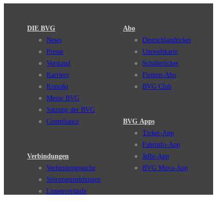
DIE BVG
Abo
News
Deutschlandticket
Presse
Umweltkarte
Vorstand
Schülerticket
Karriere
Firmen-Abo
Kontakt
BVG Club
Meine BVG
Satzung der BVG
Compliance
BVG Apps
Ticket-App
Fahrinfo-App
Verbindungen
Jelbi-App
Verbindungssuche
BVG Muva-App
Störungsmeldungen
Linienverläufe
Haltestellen
BVG Websites
Touristen Infos
#nachgefragt