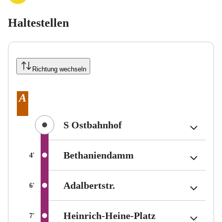
Haltestellen
Richtung wechseln
Tarifbereich Berlin Teilbereich
Tarifbereich Berlin Teilbereich
Tarifbereich Berlin Teilbereich
A
A
A
(Tarifbereich Berlin Te
(Tarifbereich Berlin Te
(Tarifbereich Berlin Te
S Ostbahnhof
S Ostbahnhof
S Ostbahnhof
(Tarifbereich Berlin
(Tarifbereich Berlin
(Tarifbereich Berlin
Bethaniendamm
Bethaniendamm
Bethaniendamm
Durchschnittliche Fahrzeit zwischen Stationen in Minuten
Durchschnittliche Fahrzeit zwischen Stationen in Minuten
Durchschnittliche Fahrzeit zwischen Stationen in Minuten
4
4
4
′
′
′
(Tarifbereich Berlin Teil
(Tarifbereich Berlin Teil
(Tarifbereich Berlin Teil
Adalbertstr.
Adalbertstr.
Adalbertstr.
Durchschnittliche Fahrzeit zwischen Stationen in Minuten
Durchschnittliche Fahrzeit zwischen Stationen in Minuten
Durchschnittliche Fahrzeit zwischen Stationen in Minuten
6
6
6
′
′
′
(Tarifbereich B
(Tarifbereich B
(Tarifbereich B
Heinrich-Heine-Platz
Heinrich-Heine-Platz
Heinrich-Heine-Platz
Durchschnittliche Fahrzeit zwischen Stationen in Minuten
Durchschnittliche Fahrzeit zwischen Stationen in Minuten
Durchschnittliche Fahrzeit zwischen Stationen in Minuten
7
7
7
′
′
′