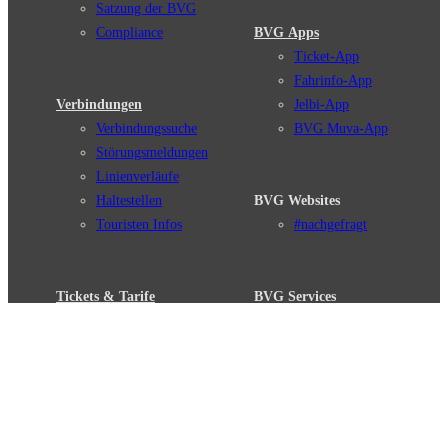
Satzung der BVG
Compliance
BVG Apps
Ticket-App
Fahrinfo-App
Verbindungen
Jelbi-App
Verbindungssuche
BVG Muva-App
Störungsmeldungen
Linienverläufe
Haltestellen
BVG Websites
Touristen Infos
#nachgefragt
Tickets & Tarife
BVG Services
Preise
Leichte Sprache
Tarifübersicht
Gebärdensprache
Tarifzonen
Social Media
Kaufoptionen
Newsletter
VBB-Tarif
BVG-Guthabenkarte