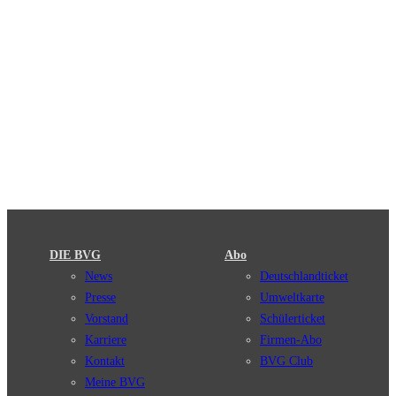
DIE BVG
Abo
News
Deutschlandticket
Presse
Umweltkarte
Vorstand
Schülerticket
Karriere
Firmen-Abo
Kontakt
BVG Club
Meine BVG