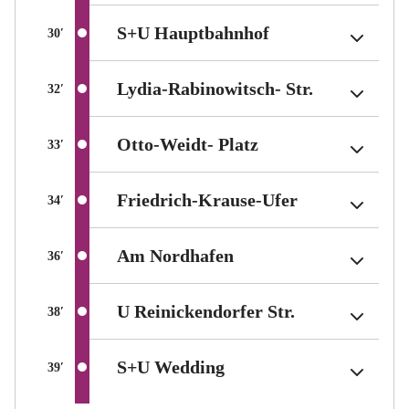
(Tarifbereich Berl
(Tarifbereich Berl
(Tarifbereich Berl
S+U Hauptbahnhof
S+U Hauptbahnhof
S+U Hauptbahnhof
Durchschnittliche Fahrzeit zwischen Stationen in Minuten
Durchschnittliche Fahrzeit zwischen Stationen in Minuten
Durchschnittliche Fahrzeit zwischen Stationen in Minuten
30
30
30
′
′
′
(Tarifbereic
(Tarifbereic
(Tarifbereic
Lydia-Rabinowitsch- Str.
Lydia-Rabinowitsch- Str.
Lydia-Rabinowitsch- Str.
Durchschnittliche Fahrzeit zwischen Stationen in Minuten
Durchschnittliche Fahrzeit zwischen Stationen in Minuten
Durchschnittliche Fahrzeit zwischen Stationen in Minuten
32
32
32
′
′
′
(Tarifbereich Berli
(Tarifbereich Berli
(Tarifbereich Berli
Otto-Weidt- Platz
Otto-Weidt- Platz
Otto-Weidt- Platz
Durchschnittliche Fahrzeit zwischen Stationen in Minuten
Durchschnittliche Fahrzeit zwischen Stationen in Minuten
Durchschnittliche Fahrzeit zwischen Stationen in Minuten
33
33
33
′
′
′
(Tarifbereich 
(Tarifbereich 
(Tarifbereich 
Friedrich-Krause-Ufer
Friedrich-Krause-Ufer
Friedrich-Krause-Ufer
Durchschnittliche Fahrzeit zwischen Stationen in Minuten
Durchschnittliche Fahrzeit zwischen Stationen in Minuten
Durchschnittliche Fahrzeit zwischen Stationen in Minuten
34
34
34
′
′
′
(Tarifbereich Berlin T
(Tarifbereich Berlin T
(Tarifbereich Berlin T
Am Nordhafen
Am Nordhafen
Am Nordhafen
Durchschnittliche Fahrzeit zwischen Stationen in Minuten
Durchschnittliche Fahrzeit zwischen Stationen in Minuten
Durchschnittliche Fahrzeit zwischen Stationen in Minuten
36
36
36
′
′
′
(Tarifbereich 
(Tarifbereich 
(Tarifbereich 
U Reinickendorfer Str.
U Reinickendorfer Str.
U Reinickendorfer Str.
Durchschnittliche Fahrzeit zwischen Stationen in Minuten
Durchschnittliche Fahrzeit zwischen Stationen in Minuten
Durchschnittliche Fahrzeit zwischen Stationen in Minuten
38
38
38
′
′
′
(Tarifbereich Berlin Te
(Tarifbereich Berlin Te
(Tarifbereich Berlin Te
S+U Wedding
S+U Wedding
S+U Wedding
Durchschnittliche Fahrzeit zwischen Stationen in Minuten
Durchschnittliche Fahrzeit zwischen Stationen in Minuten
Durchschnittliche Fahrzeit zwischen Stationen in Minuten
39
39
39
′
′
′