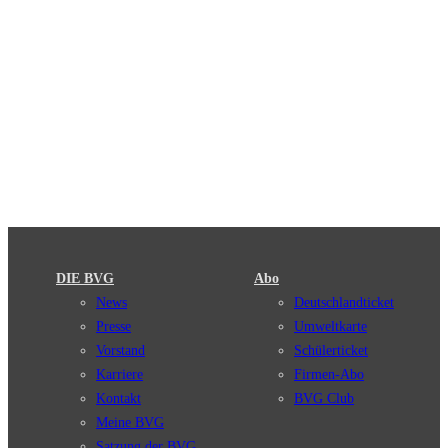
DIE BVG
Abo
News
Deutschlandticket
Presse
Umweltkarte
Vorstand
Schülerticket
Karriere
Firmen-Abo
Kontakt
BVG Club
Meine BVG
Satzung der BVG