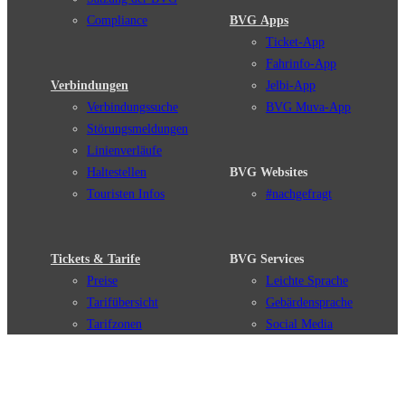
Compliance
BVG Apps
Ticket-App
Fahrinfo-App
Verbindungen
Jelbi-App
Verbindungssuche
BVG Muva-App
Störungsmeldungen
Linienverläufe
Haltestellen
BVG Websites
Touristen Infos
#nachgefragt
Tickets & Tarife
BVG Services
Preise
Leichte Sprache
Tarifübersicht
Gebärdensprache
Tarifzonen
Social Media
Kaufoptionen
Newsletter
VBB-Tarif
BVG-Guthabenkarte