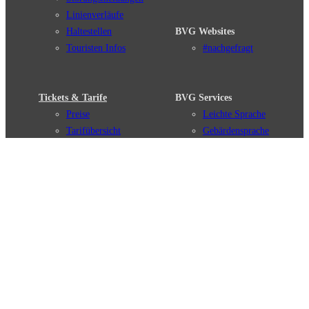
Linienverläufe
Haltestellen
BVG Websites
Touristen Infos
#nachgefragt
Tickets & Tarife
BVG Services
Preise
Leichte Sprache
Tarifübersicht
Gebärdensprache
Tarifzonen
Social Media
Kaufoptionen
Newsletter
VBB-Tarif
BVG-Guthabenkarte
Weil wir dich lieben