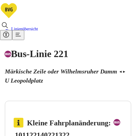
Linienübersicht
Bus-Linie 221
Märkische Zeile oder Wilhelmsruher Damm
◄
►
U Leopoldplatz
Bus 
Kleine Fahrplanänderung
:
Bus 122
Bus 140
Bus 221
Bus 322
101
122
140
221
322