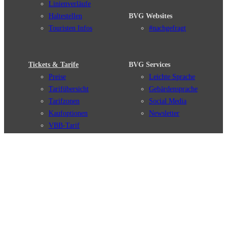
Linienverläufe
Haltestellen
BVG Websites
Touristen Infos
#nachgefragt
Tickets & Tarife
BVG Services
Preise
Leichte Sprache
Tarifübersicht
Gebärdensprache
Tarifzonen
Social Media
Kaufoptionen
Newsletter
VBB-Tarif
BVG-Guthabenkarte
Weil wir dich lieben