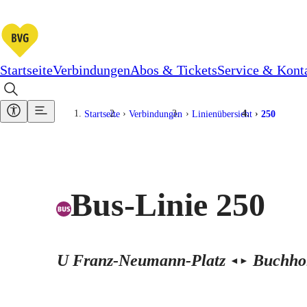
Startseite
Verbindungen
Abos & Tickets
Service & Kont
Startseite
Verbindungen
Linienübersicht
250
Bus-Linie 250
U Franz-Neumann-Platz
Buchhol
◄
►