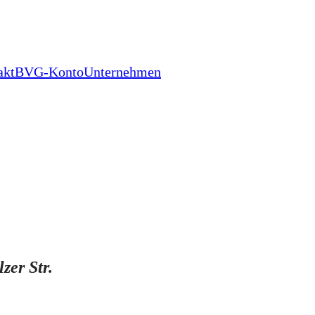
akt
BVG-Konto
Unternehmen
zer Str.