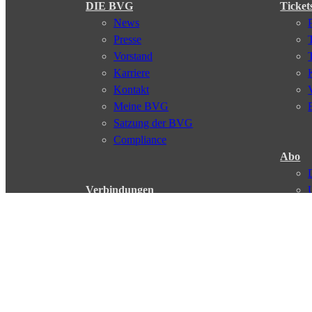
DIE BVG
Ticket
News
Presse
Vorstand
Karriere
Kontakt
Meine BVG
Satzung der BVG
Compliance
Abo
Verbindungen
Verbindungssuche
Störungsmeldungen
Linienverläufe
Haltestellen
Touristen Infos