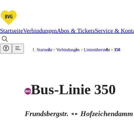
Startseite
Verbindungen
Abos & Tickets
Service & Kont
Startseite
Verbindungen
Linienübersicht
350
Bus-Linie 350
Frundsbergstr.
Hofzeichendamm
◄
►