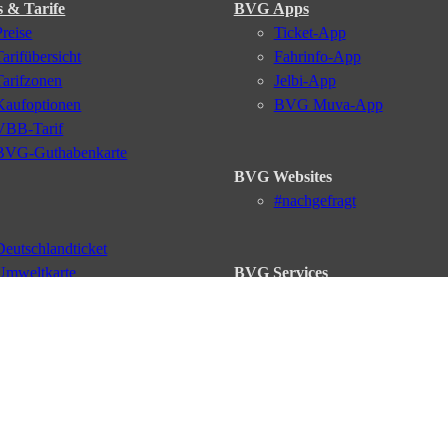
s & Tarife
BVG Apps
Preise
Ticket-App
Tarifübersicht
Fahrinfo-App
Tarifzonen
Jelbi-App
Kaufoptionen
BVG Muva-App
VBB-Tarif
BVG-Guthabenkarte
BVG Websites
#nachgefragt
Deutschlandticket
Umweltkarte
BVG Services
Schülerticket
Leichte Sprache
Firmen-Abo
Gebärdensprache
BVG Club
Social Media
Newsletter