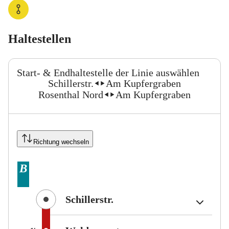
Haltestellen
Start- & Endhaltestelle der Linie auswählen
Schillerstr.
Am Kupfergraben
Von:
Nach:
Rosenthal Nord
Am Kupfergraben
Von:
Nach:
Richtung wechseln
Tarifbereich Berlin Teilbereich
Tarifbereich Berlin Teilbereich
Tarifbereich Berlin Teilbereich
B
B
B
(Tarifbereich Berlin Teilb
(Tarifbereich Berlin Teilb
(Tarifbereich Berlin Teilb
Schillerstr.
Schillerstr.
Schillerstr.