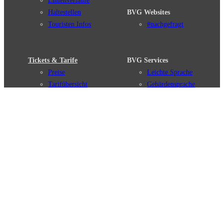
Linienverläufe
Haltestellen
BVG Websites
Touristen Infos
#nachgefragt
Tickets & Tarife
BVG Services
Preise
Leichte Sprache
Tarifübersicht
Gebärdensprache
Tarifzonen
Social Media
Kaufoptionen
Newsletter
VBB-Tarif
BVG-Guthabenkarte
Weil wir dich lieben