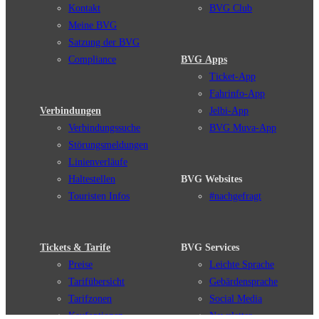
Kontakt
BVG Club
Meine BVG
Satzung der BVG
Compliance
BVG Apps
Ticket-App
Fahrinfo-App
Verbindungen
Jelbi-App
Verbindungssuche
BVG Muva-App
Störungsmeldungen
Linienverläufe
Haltestellen
BVG Websites
Touristen Infos
#nachgefragt
Tickets & Tarife
BVG Services
Preise
Leichte Sprache
Tarifübersicht
Gebärdensprache
Tarifzonen
Social Media
Kaufoptionen
Newsletter