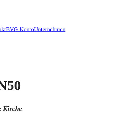
akt
BVG-Konto
Unternehmen
 N50
z Kirche