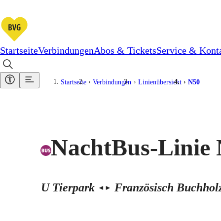
Startseite
Verbindungen
Abos & Tickets
Service & Kont
Startseite
Verbindungen
Linienübersicht
N50
NachtBus-Linie
U Tierpark
Französisch Buchhol
◄
►