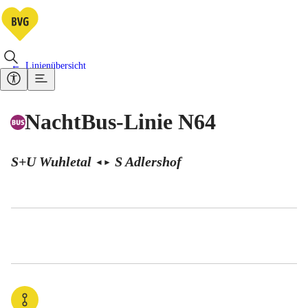
Linienübersicht
NachtBus-Linie N64
S+U Wuhletal
S Adlershof
◄
►