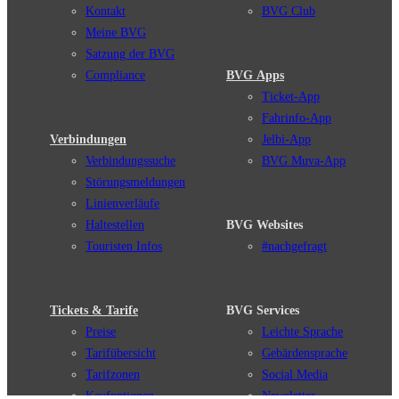
Kontakt
BVG Club
Meine BVG
Satzung der BVG
Compliance
BVG Apps
Ticket-App
Fahrinfo-App
Verbindungen
Jelbi-App
Verbindungssuche
BVG Muva-App
Störungsmeldungen
Linienverläufe
Haltestellen
BVG Websites
Touristen Infos
#nachgefragt
Tickets & Tarife
BVG Services
Preise
Leichte Sprache
Tarifübersicht
Gebärdensprache
Tarifzonen
Social Media
Kaufoptionen
Newsletter