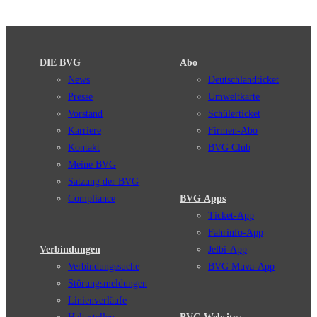
DIE BVG
Abo
News
Deutschlandticket
Presse
Umweltkarte
Vorstand
Schülerticket
Karriere
Firmen-Abo
Kontakt
BVG Club
Meine BVG
Satzung der BVG
Compliance
BVG Apps
Ticket-App
Fahrinfo-App
Verbindungen
Jelbi-App
Verbindungssuche
BVG Muva-App
Störungsmeldungen
Linienverläufe