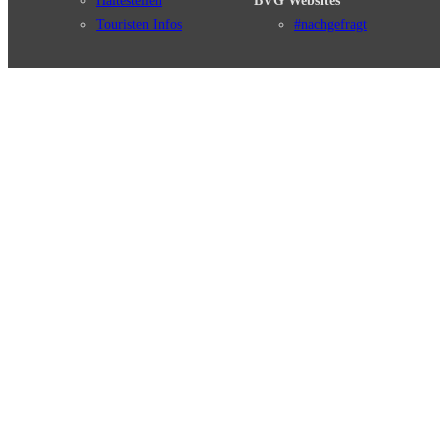
Haltestellen
BVG Websites
Touristen Infos
#nachgefragt
Tickets & Tarife
BVG Services
Preise
Leichte Sprache
Tarifübersicht
Gebärdensprache
Tarifzonen
Social Media
Kaufoptionen
Newsletter
VBB-Tarif
BVG-Guthabenkarte
Weil wir dich lieben