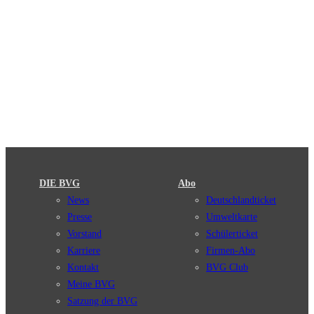
DIE BVG
Abo
News
Deutschlandticket
Presse
Umweltkarte
Vorstand
Schülerticket
Karriere
Firmen-Abo
Kontakt
BVG Club
Meine BVG
Satzung der BVG