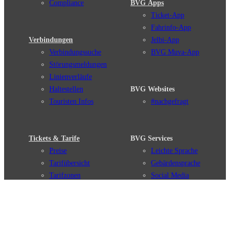
Compliance
BVG Apps
Ticket-App
Fahrinfo-App
Verbindungen
Jelbi-App
Verbindungssuche
BVG Muva-App
Störungsmeldungen
Linienverläufe
Haltestellen
BVG Websites
Touristen Infos
#nachgefragt
Tickets & Tarife
BVG Services
Preise
Leichte Sprache
Tarifübersicht
Gebärdensprache
Tarifzonen
Social Media
Kaufoptionen
Newsletter
VBB-Tarif
BVG-Guthabenkarte