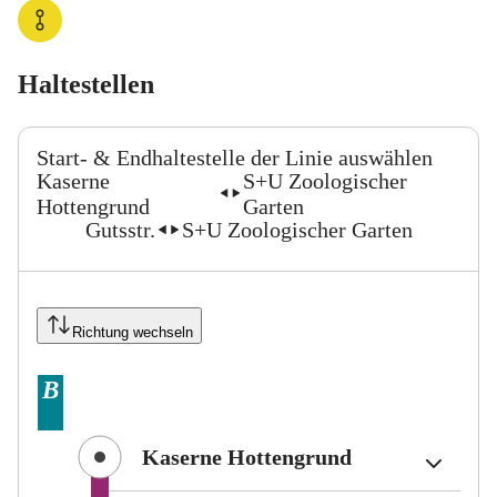
Haltestellen
Start- & Endhaltestelle der Linie auswählen
Kaserne
S+U Zoologischer
Von:
Nach:
Hottengrund
Garten
Gutsstr.
S+U Zoologischer Garten
Von:
Nach:
Richtung wechseln
Tarifbereich Berlin Teilbereich
Tarifbereich Berlin Teilbereich
Tarifbereich Berlin Teilbereich
B
B
B
(Tarifbereich B
(Tarifbereich B
(Tarifbereich B
Kaserne Hottengrund
Kaserne Hottengrund
Kaserne Hottengrund