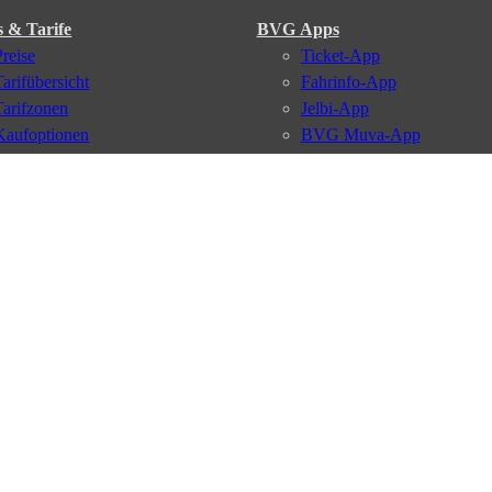
s & Tarife
BVG Apps
Preise
Ticket-App
Tarifübersicht
Fahrinfo-App
Tarifzonen
Jelbi-App
Kaufoptionen
BVG Muva-App
VBB-Tarif
BVG-Guthabenkarte
BVG Websites
#nachgefragt
Deutschlandticket
Umweltkarte
BVG Services
Schülerticket
Leichte Sprache
Firmen-Abo
Gebärdensprache
BVG Club
Social Media
Newsletter