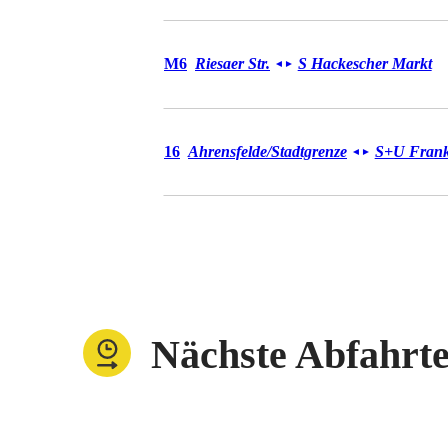
Tram M6
M6
Riesaer Str.
S Hackescher Markt
◄
►
Tram 16
16
Ahrensfelde/Stadtgrenze
S+U Frankf
◄
►
Nächste Abfahrt