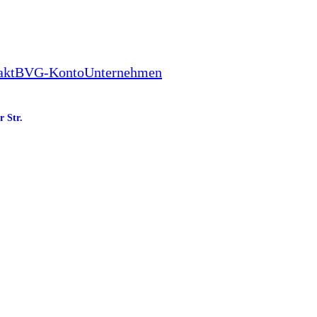
akt
BVG-Konto
Unternehmen
r Str.