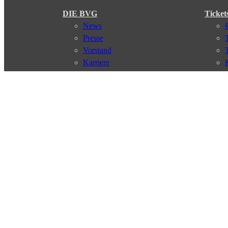
DIE BVG
Ticket
News
Presse
Vorstand
Karriere
Kontakt
Meine BVG
Satzung der BVG
Compliance
Abo
Verbindungen
Verbindungssuche
Störungsmeldungen
Linienverläufe
Haltestellen
Touristen Infos