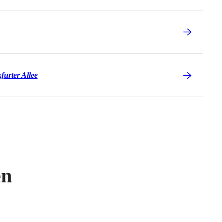
urter Allee
en