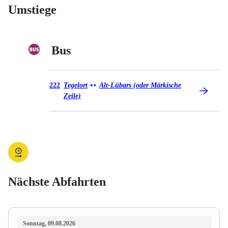
Umstiege
Bus
Bus 222
222
Tegelort
Alt-Lübars (oder Märkische
◄
►
Zeile)
Nächste Abfahrten
Sonntag, 09.08.2026