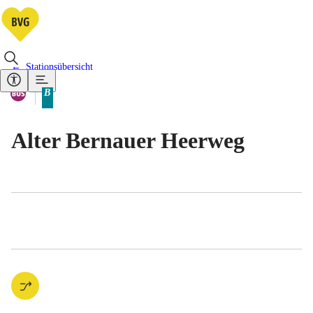
Stationsübersicht
Vorhandene Verkehrsmittel
Bus
B
Tarifbereich Berlin Teilbereich
Alter Bernauer Heerweg