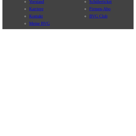
Vorstand
Schülerticket
Karriere
Firmen-Abo
Kontakt
BVG Club
Meine BVG
Satzung der BVG
Compliance
BVG Apps
Ticket-App
Fahrinfo-App
Verbindungen
Jelbi-App
Verbindungssuche
BVG Muva-App
Störungsmeldungen
Linienverläufe
Haltestellen
BVG Websites
Touristen Infos
#nachgefragt
Tickets & Tarife
BVG Services
Preise
Leichte Sprache
Tarifübersicht
Gebärdensprache