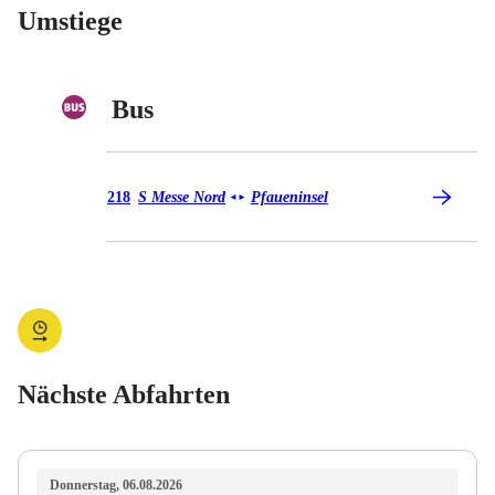
Umstiege
Bus
Bus 218
218
S Messe Nord
Pfaueninsel
◄
►
Nächste Abfahrten
Donnerstag, 06.08.2026