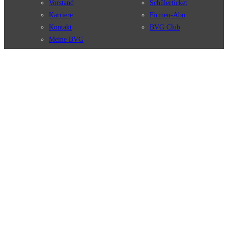
Vorstand
Schülerticket
Karriere
Firmen-Abo
Kontakt
BVG Club
Meine BVG
Satzung der BVG
Compliance
BVG Apps
Ticket-App
Fahrinfo-App
Verbindungen
Jelbi-App
Verbindungssuche
BVG Muva-App
Störungsmeldungen
Linienverläufe
Haltestellen
BVG Websites
Touristen Infos
#nachgefragt
Tickets & Tarife
BVG Services
Preise
Leichte Sprache
Tarifübersicht
Gebärdensprache