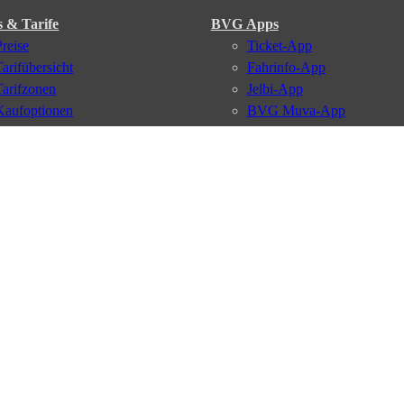
s & Tarife
BVG Apps
Preise
Ticket-App
Tarifübersicht
Fahrinfo-App
Tarifzonen
Jelbi-App
Kaufoptionen
BVG Muva-App
VBB-Tarif
BVG-Guthabenkarte
BVG Websites
#nachgefragt
Deutschlandticket
Umweltkarte
BVG Services
Schülerticket
Leichte Sprache
Firmen-Abo
Gebärdensprache
BVG Club
Social Media
Newsletter