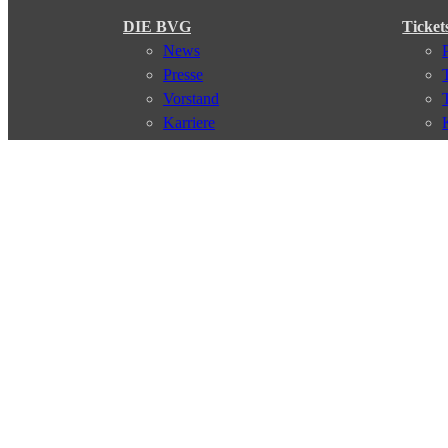
DIE BVG
Ticket
News
Presse
Vorstand
Karriere
Kontakt
Meine BVG
Satzung der BVG
Compliance
Abo
Verbindungen
Verbindungssuche
Störungsmeldungen
Linienverläufe
Haltestellen
Touristen Infos