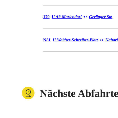
Bus 179
179
U Alt-Mariendorf
Gerlinger Str.
◄
►
Bus N81
N81
U Walther-Schreiber-Platz
Nahariy
◄
►
Nächste Abfahrt