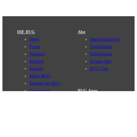
DIE BVG
Abo
News
Deutschlandticket
Presse
Umweltkarte
Vorstand
Schülerticket
Karriere
Firmen-Abo
Kontakt
BVG Club
Meine BVG
Satzung der BVG
Compliance
BVG Apps
Ticket-App
Fahrinfo-App
Verbindungen
Jelbi-App
Verbindungssuche
BVG Muva-App
Störungsmeldungen
Linienverläufe