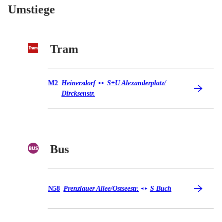
Umstiege
Tram
Tram M2
M2
Heinersdorf
S+U Alexanderplatz/​
◄
►
Dircksenstr.
Bus
Bus N58
N58
Prenzlauer Allee/​Ostseestr.
S Buch
◄
►