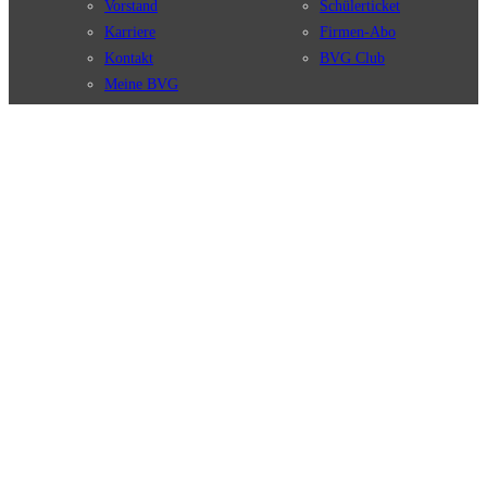
Vorstand
Schülerticket
Karriere
Firmen-Abo
Kontakt
BVG Club
Meine BVG
Satzung der BVG
Compliance
BVG Apps
Ticket-App
Fahrinfo-App
Verbindungen
Jelbi-App
Verbindungssuche
BVG Muva-App
Störungsmeldungen
Linienverläufe
Haltestellen
BVG Websites
Touristen Infos
#nachgefragt
Tickets & Tarife
BVG Services
Preise
Leichte Sprache
Tarifübersicht
Gebärdensprache