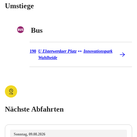
Umstiege
Bus
Bus 190
190
U Elsterwerdaer Platz
Innovationspark
◄
►
Wuhlheide
Nächste Abfahrten
Sonntag, 09.08.2026