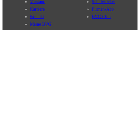
Vorstand
Schülerticket
Karriere
Firmen-Abo
Kontakt
BVG Club
Meine BVG
Satzung der BVG
Compliance
BVG Apps
Ticket-App
Fahrinfo-App
Verbindungen
Jelbi-App
Verbindungssuche
BVG Muva-App
Störungsmeldungen
Linienverläufe
Haltestellen
BVG Websites
Touristen Infos
#nachgefragt
Tickets & Tarife
BVG Services
Preise
Leichte Sprache
Tarifübersicht
Gebärdensprache