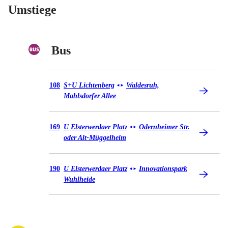
Umstiege
Bus
Bus 108
108
S+U Lichtenberg
Waldesruh,
◄
►
Mahlsdorfer Allee
Bus 169
169
U Elsterwerdaer Platz
Odernheimer Str.
◄
►
oder Alt-Müggelheim
Bus 190
190
U Elsterwerdaer Platz
Innovationspark
◄
►
Wuhlheide