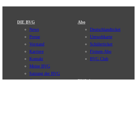
DIE BVG
Abo
News
Deutschlandticket
Presse
Umweltkarte
Vorstand
Schülerticket
Karriere
Firmen-Abo
Kontakt
BVG Club
Meine BVG
Satzung der BVG
Compliance
BVG Apps
Ticket-App
Fahrinfo-App
Verbindungen
Jelbi-App
Verbindungssuche
BVG Muva-App
Störungsmeldungen
Linienverläufe
Haltestellen
BVG Websites